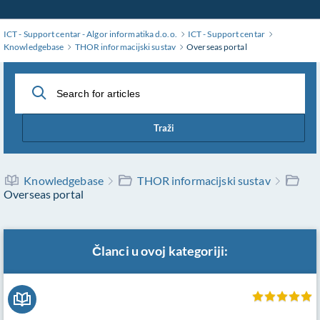
Skip
to
ICT - Support centar - Algor informatika d.o.o.
ICT - Support centar
Main
Knowledgebase
THOR informacijski sustav
Overseas portal
Content
Traži
Knowledgebase
THOR informacijski sustav
Overseas portal
Članci u ovoj kategoriji: