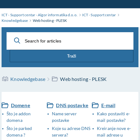
Skip
to
ICT - Support centar - Algor informatika d.o.o.
ICT - Support centar
Main
Knowledgebase
Web hosting - PLESK
Content
Traži
Knowledgebase
Web hosting - PLESK
Domene
DNS postavke
E-mail
Što je addon
Name server
Kako postaviti e-
domena
postavke
mail postavke?
Što je parked
Koje su adrese DNS
Kreiranje nove e-
domena ?
servera?
mail adrese u