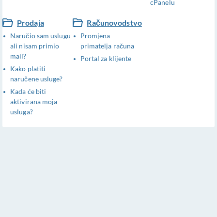
cPanelu
Prodaja
Računovodstvo
Naručio sam uslugu
Promjena
ali nisam primio
primatelja računa
mail?
Portal za klijente
Kako platiti
naručene usluge?
Kada će biti
aktivirana moja
usluga?